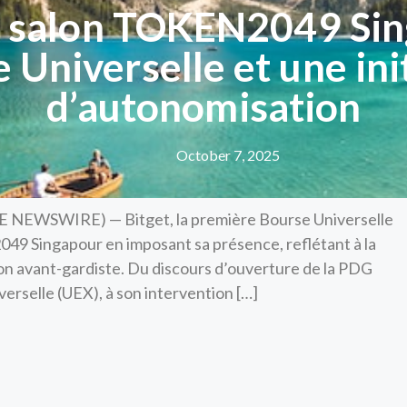
le salon TOKEN2049 Si
 Universelle et une in
d’autonomisation
October 7, 2025
E NEWSWIRE) — Bitget, la première Bourse Universelle
49 Singapour en imposant sa présence, reflétant à la
ion avant-gardiste. Du discours d’ouverture de la PDG
verselle (UEX), à son intervention […]