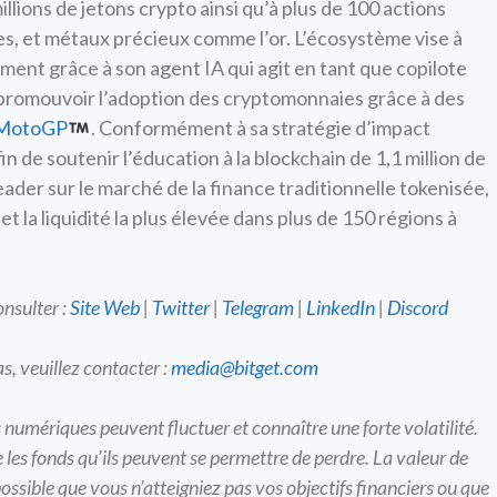
millions de jetons crypto ainsi qu’à plus de 100 actions
es, et métaux précieux comme l’or. L’écosystème vise à
emment grâce à son agent IA qui agit en tant que copilote
 promouvoir l’adoption des cryptomonnaies grâce à des
MotoGP
. Conformément à sa stratégie d’impact
in de soutenir l’éducation à la blockchain de 1,1 million de
ader sur le marché de la finance traditionnelle tokenisée,
 et la liquidité la plus élevée dans plus de 150 régions à
nsulter :
Site Web
|
Twitter
|
Telegram
|
LinkedIn
|
Discord
, veuillez contacter :
media@bitget.com
fs numériques peuvent fluctuer et connaître une forte volatilité.
e les fonds qu’ils peuvent se permettre de perdre. La valeur de
possible que vous n’atteigniez pas vos objectifs financiers ou que