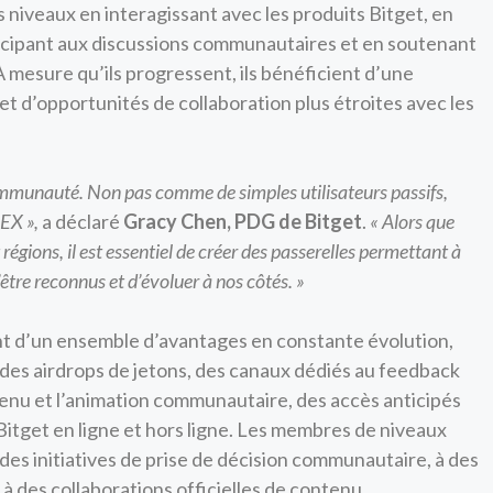
 niveaux en interagissant avec les produits Bitget, en
ticipant aux discussions communautaires et en soutenant
 À mesure qu’ils progressent, ils bénéficient d’une
et d’opportunités de collaboration plus étroites avec les
 communauté. Non pas comme de simples utilisateurs passifs,
UEX »,
a déclaré
Gracy Chen, PDG de Bitget
.
« Alors que
régions, il est essentiel de créer des passerelles permettant à
’être reconnus et d’évoluer à nos côtés. »
t d’un ensemble d’avantages en constante évolution,
 des airdrops de jetons, des canaux dédiés au feedback
tenu et l’animation communautaire, des accès anticipés
Bitget en ligne et hors ligne. Les membres de niveaux
es initiatives de prise de décision communautaire, à des
 à des collaborations officielles de contenu.