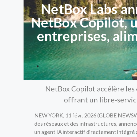
NetBox Labs ann
NetBox Copilot, u
entreprises, ali
NetBox Copilot accélère les 
offrant un libre-servi
NEW YORK, 11 févr. 2026 (GLOBE NEWS
des réseaux et des infrastructures, annonce
un agent IA interactif directement intégré