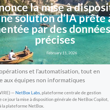
once la mise à disposi
ne solution d’IA prête à
mentée par des données
précises
February 11, 2026
opérations et l’automatisation, tout en
ce aux équipes non informatiques
WIRE) —
NetBox Labs
, plateforme centrale de gestion
 ce jour la mise à disposition générale de NetBox Copilot,
 à la plateforme NetBox.