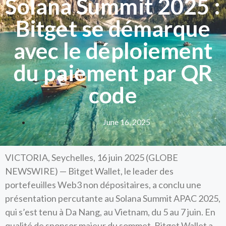
Solana Summit 2025 :
Bitget se démarque
avec le déploiement
du paiement par QR
code
June 16, 2025
VICTORIA, Seychelles, 16 juin 2025 (GLOBE
NEWSWIRE) — Bitget Wallet, le leader des
portefeuilles Web3 non dépositaires, a conclu une
présentation percutante au Solana Summit APAC 2025,
qui s’est tenu à Da Nang, au Vietnam, du 5 au 7 juin. En
qualité de sponsor majeur du sommet, Bitget Wallet a